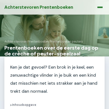
Achterstevoren Prentenboeken
Achterstevoren Prentenboeken
›
Prentenboeken peuters
Prentenboeken over de eerste dag op
de crèche of peuter-speelzaal
Ken je dat gevoel? Een brok in je keel, een
zenuwachtige vlinder in je buik en een kind
dat misschien net iets strakker aan je hand
trekt dan normaal.
Inhoudsopgave
▶